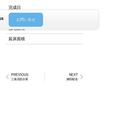
完成日
所在地
us
お問い合せ
敷地面積
延床面積
PREVIOUS
NEXT
三角消防分署
網田駅舎