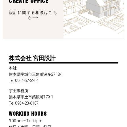
CREATE OFFICE
設計に関する相談はこち
ら⟶
株式会社 宮田設計
本社
熊本県宇城市三角町波多2718-1
Tel: 0964-52-3204
宇土事務所
熊本県宇土市築籠町179-1
Tel: 0964-23-6107
WORKING HOURS
9:00 am – 17:00 pm
休日：土曜、日曜、祭日